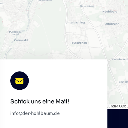
Schick uns eine Mail!
et
|
Map tiles by
CARTO
, under
CC BY 3.0
. Data by
OpenStreetMap
, under ODbL
info@der-hohlbaum.de