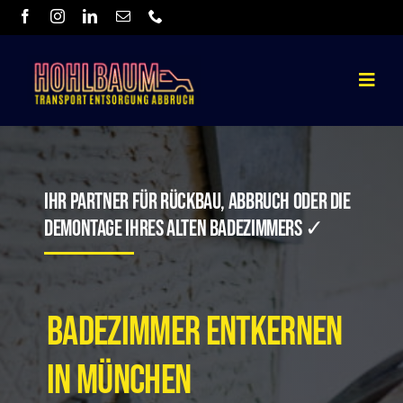
Skip
to
content
Toggle
Navigat
Home
Über uns
Ihr Partner Für Rückbau, Abbruch Oder Die
Demontage Ihres Alten
Badezi
Mmers ✓
Leistungen
Kontakt
Badezimmer entkernen
in München